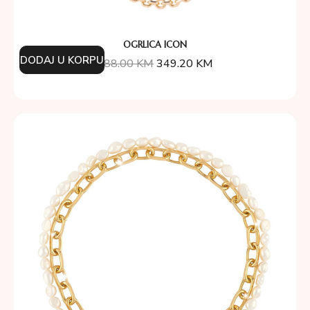
OGRLICA ICON
DODAJ U KORPU
388.00
KM
349.20
KM