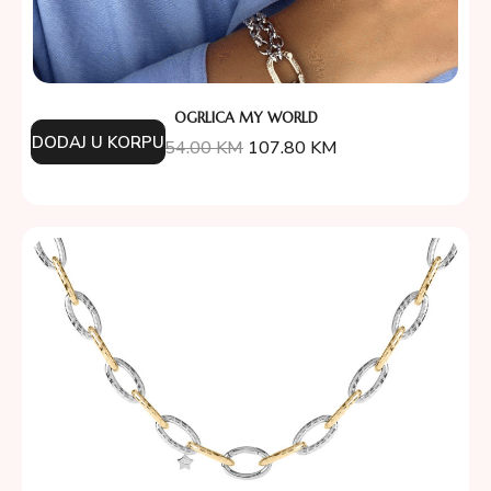
OGRLICA MY WORLD
DODAJ U KORPU
154.00
KM
107.80
KM