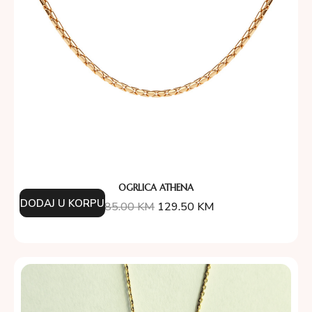
OGRLICA ATHENA
DODAJ U KORPU
185.00
KM
129.50
KM