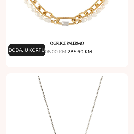
OGRLICE PALERMO
DODAJ U KORPU
408.00
KM
285.60
KM