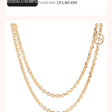
DODAJ U KORPU
274.00
KM
191.80
KM