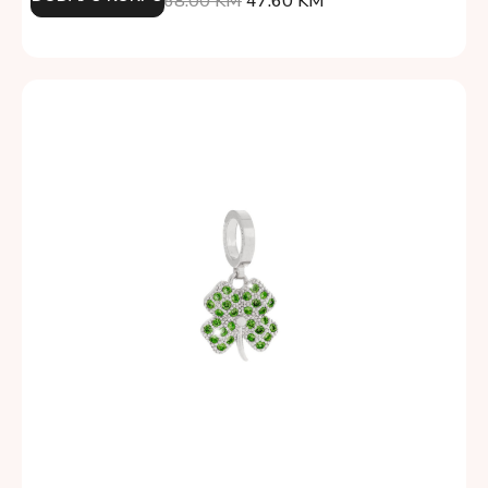
68.00
KM
47.60
KM