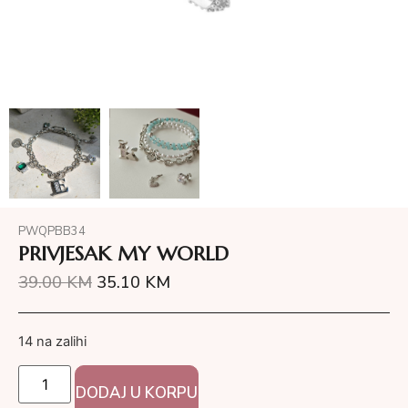
PWQPBB34
PRIVJESAK MY WORLD
39.00
KM
35.10
KM
14 na zalihi
DODAJ U KORPU