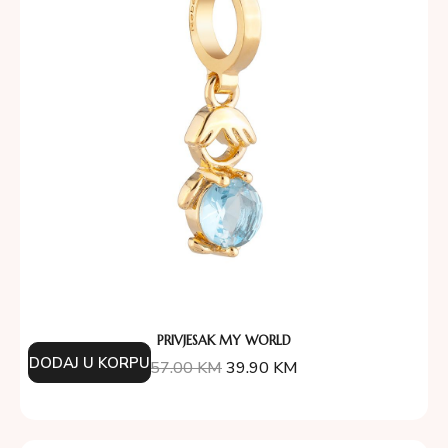
PRIVJESAK MY WORLD
DODAJ U KORPU
57.00
KM
39.90
KM