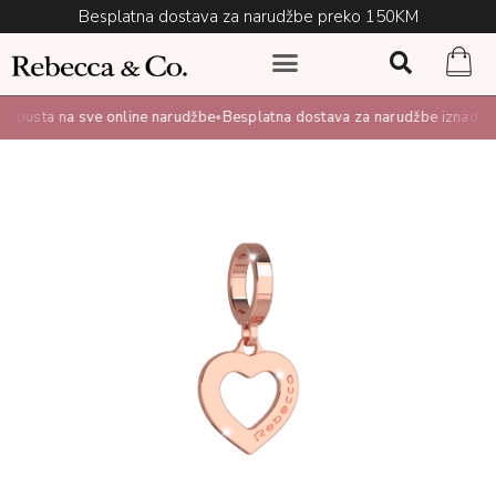
Besplatna dostava za narudžbe preko 150KM
pusta na sve online narudžbe
Besplatna dostava za narudžbe iznad 1
•