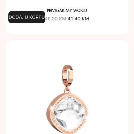
PRIVJESAK MY WORLD
DODAJ U KORPU
46.00
KM
41.40
KM