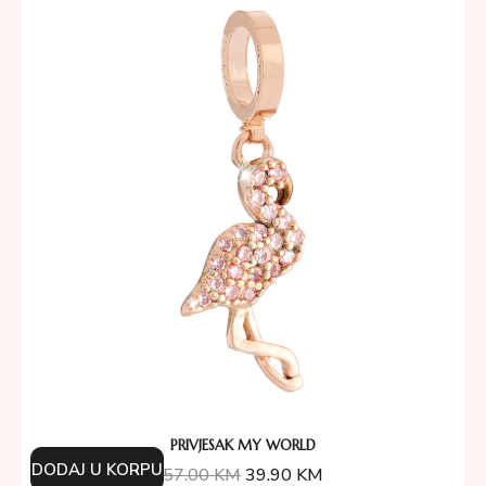
PRIVJESAK MY WORLD
DODAJ U KORPU
57.00
KM
39.90
KM