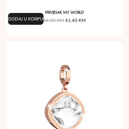
PRIVJESAK MY WORLD
DODAJ U KORPU
46.00
KM
41.40
KM