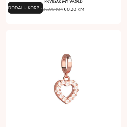
PRIVJESAK MY WORLD
DODAJ U KORPU
86.00
KM
60.20
KM