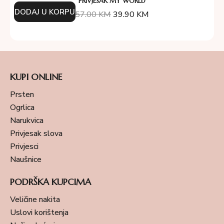
PRIVJESAK MY WORLD
DODAJ U KORPU
57.00
KM
39.90
KM
KUPI ONLINE
Prsten
Ogrlica
Narukvica
Privjesak slova
Privjesci
Naušnice
PODRŠKA KUPCIMA
Veličine nakita
Uslovi korištenja