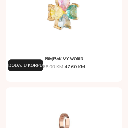
PRIVJESAK MY WORLD
DODAJ U KORPU
68.00
KM
47.60
KM