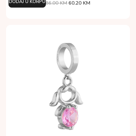
DODAJ U KORPU
86.00
KM
60.20
KM