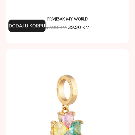
PRIVJESAK MY WORLD
DODAJ U KORPU
57.00
KM
39.90
KM