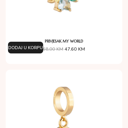
PRIVJESAK MY WORLD
DODAJ U KORPU
68.00
KM
47.60
KM