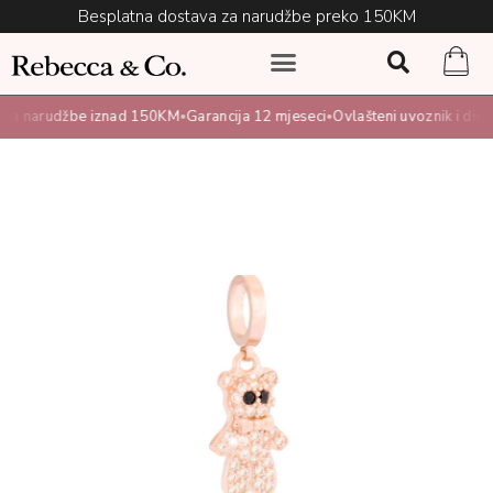
Besplatna dostava za narudžbe preko 150KM
za narudžbe iznad 150KM
Garancija 12 mjeseci
Ovlašteni uvoznik i distri
•
•