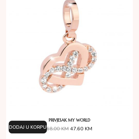
PRIVJESAK MY WORLD
DODAJ U KORPU
68.00
KM
47.60
KM