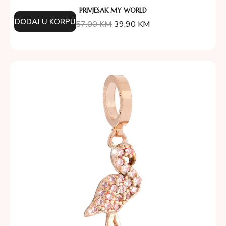
PRIVJESAK MY WORLD
DODAJ U KORPU
57.00
KM
39.90
KM