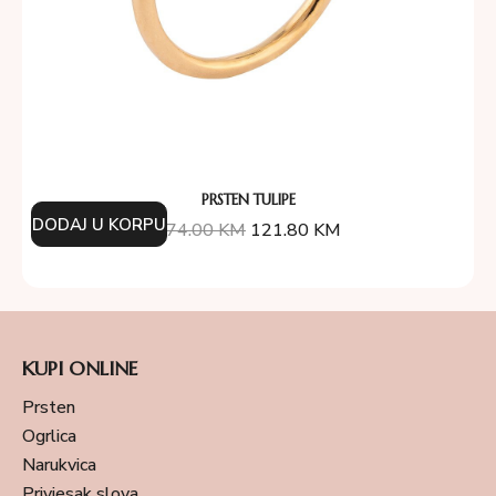
PRSTEN TULIPE
DODAJ U KORPU
174.00
KM
121.80
KM
KUPI ONLINE
Prsten
Ogrlica
Narukvica
Privjesak slova