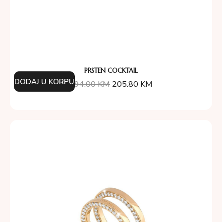
PRSTEN COCKTAIL
DODAJ U KORPU
294.00
KM
205.80
KM