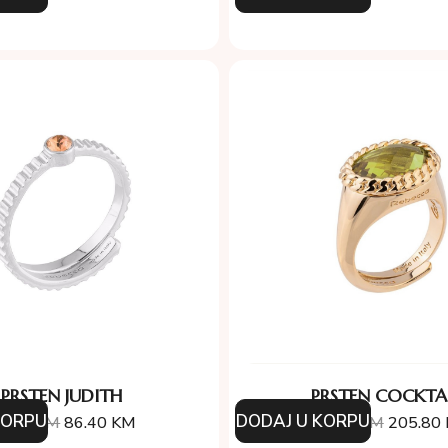
PRSTEN JUDITH
PRSTEN COCKTA
KORPU
DODAJ U KORPU
6.00
KM
86.40
KM
294.00
KM
205.80