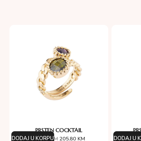
PRSTEN COCKTAIL
PR
DODAJ U KORPU
DODAJ U 
294.00
KM
205.80
KM
33