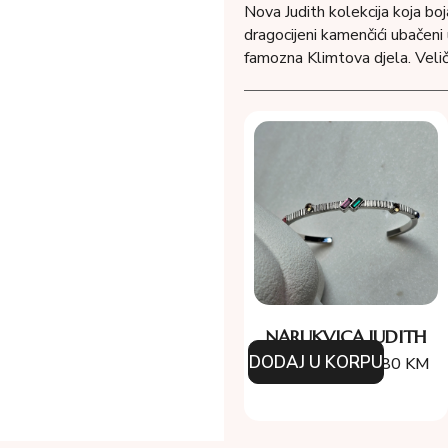
Nova Judith kolekcija koja bo
dragocijeni kamenčići ubačeni
famozna Klimtova djela. Velič
NARUKVICA JUDITH
DODAJ U KORPU
254.00
KM
177.80
KM