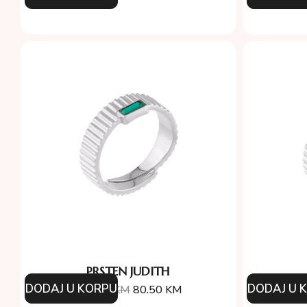
PRSTEN JUDITH
DODAJ U KORPU
DODAJ U 
115.00
KM
80.50
KM
9