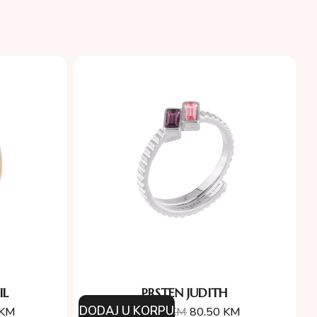
IL
PRSTEN JUDITH
DODAJ U KORPU
KM
115.00
KM
80.50
KM