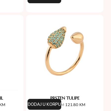
IL
PRSTEN TULIPE
DODAJ U KORPU
KM
174.00
KM
121.80
KM