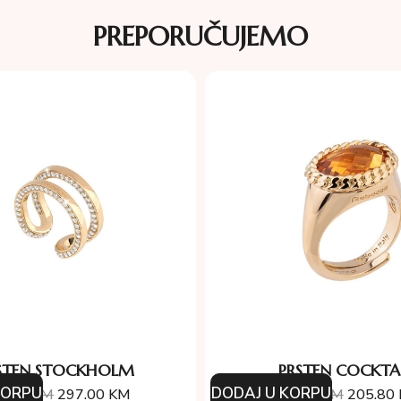
PREPORUČUJEMO
STEN STOCKHOLM
PRSTEN COCKTA
KORPU
DODAJ U KORPU
0.00
KM
297.00
KM
294.00
KM
205.80