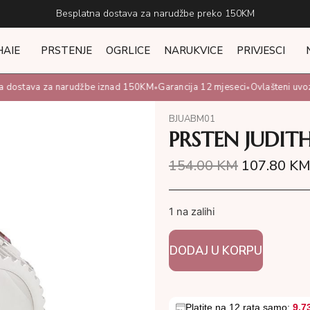
Besplatna dostava za narudžbe preko 150KM
HAIE
PRSTENJE
OGRLICE
NARUKVICE
PRIVJESCI
dostava za narudžbe iznad 150KM
Garancija 12 mjeseci
Ovlašteni uvozni
•
•
BJUABM01
PRSTEN JUDIT
154.00
KM
107.80
K
1 na zalihi
DODAJ U KORPU
Platite na 12 rata samo:
9.7