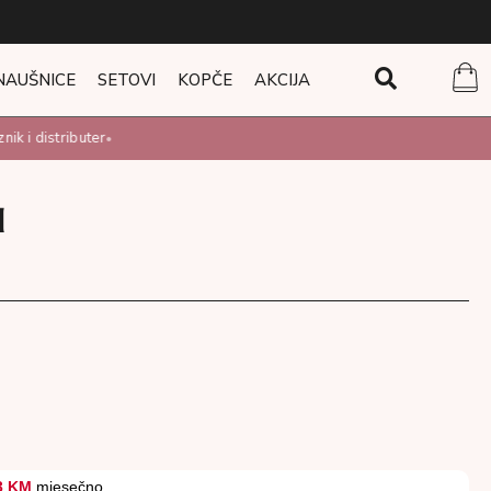
NAUŠNICE
SETOVI
KOPČE
AKCIJA
k i distributer
•
H
M
3 KM
mjesečno.