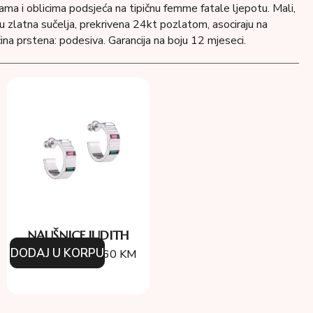
jama i oblicima podsjeća na tipičnu femme fatale ljepotu. Mali,
 u zlatna sučelja, prekrivena 24kt pozlatom, asociraju na
ina prstena: podesiva. Garancija na boju 12 mjeseci.
NAUŠNICE JUDITH
DODAJ U KORPU
234.00
KM
210.60
KM