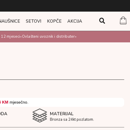
NAUŠNICE
SETOVI
KOPČE
AKCIJA
2 mjeseci
Ovlašteni uvoznik i distributer
•
•
M
4 KM
mjesečno.
ODA
MATERIJAL
Bronza sa 24kt pozlatom.