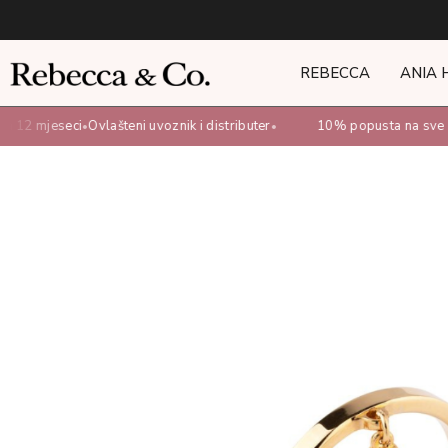
REBECCA
ANIA 
 12 mjeseci
Ovlašteni uvoznik i distributer
10% popusta na sve on
•
•