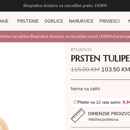
Besplatna dostava za narudžbe preko 150KM
HAIE
PRSTENJE
OGRLICE
NARUKVICE
PRIVJESCI
line narudžbe
Besplatna dostava za narudžbe iznad 150KM
Garancija 1
•
•
BTUAOV23
PRSTEN TULIPE
115.00
KM
103.50
K
Nema na zalihi
Platite na 12 rata samo:
9.3
DIMENZIJE PROIZV
Veličina podesiva.