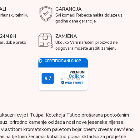
ALI
GARANCIJA
vrhunsku tehniku
Svi komadi Rebecca nakita dolaze uz
godinu dana garancije.
24/48H
ZAMJENA
narudžbe preko
Ukoliko Vam naručeni proizvod ne
odgovara možete uraditi zamjenu.
uksuzni cvijet Tulipa. Kolekcija Tulipe prošarana popločanim
suz, prirodno kamenje od žada nosi nove jesenske nijanse.
 vlastitom kromatskom paletom boja: cherry crvena: savršeno
jan na ljetnim ženama, kobaltno plava: skladna za proljetne