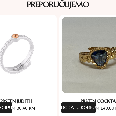
PREPORUČUJEMO
PRSTEN JUDITH
PRSTEN COCKTA
KORPU
DODAJ U KORPU
6.00
KM
86.40
KM
214.00
KM
149.80