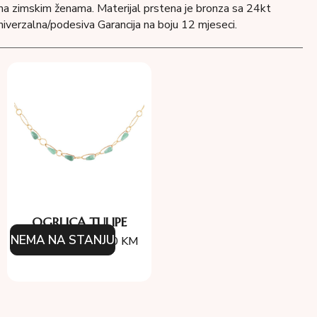
na zimskim ženama. Materijal prstena je bronza sa 24kt
niverzalna/podesiva Garancija na boju 12 mjeseci.
OGRLICA TULIPE
NEMA NA STANJU
174.00
KM
156.60
KM