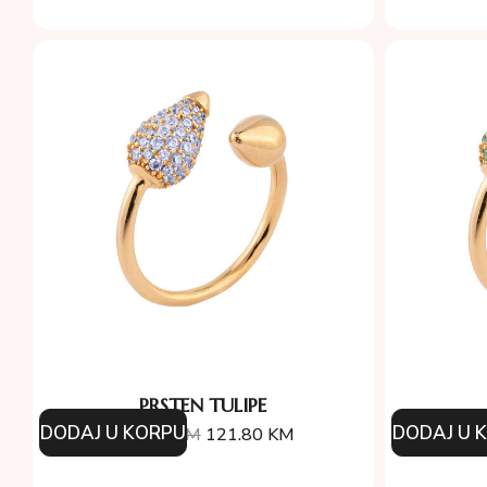
PRSTEN TULIPE
DODAJ U KORPU
DODAJ U 
174.00
KM
121.80
KM
17