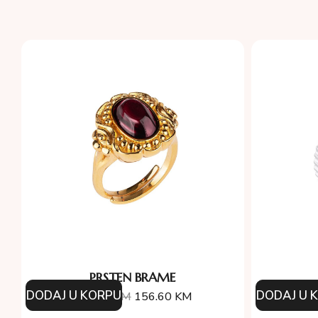
PRSTEN BRAME
DODAJ U KORPU
DODAJ U 
174.00
KM
156.60
KM
9