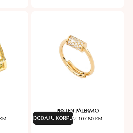
PRSTEN PALERMO
DODAJ U KORPU
KM
154.00
KM
107.80
KM