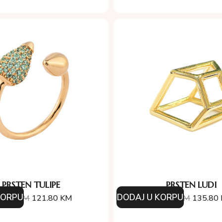
PRSTEN TULIPE
PRSTEN LUDI
KORPU
DODAJ U KORPU
4.00
KM
121.80
KM
194.00
KM
135.80