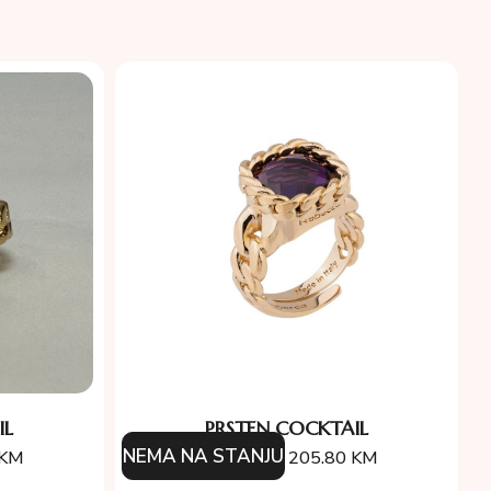
IL
PRSTEN COCKTAIL
NEMA NA STANJU
KM
294.00
KM
205.80
KM