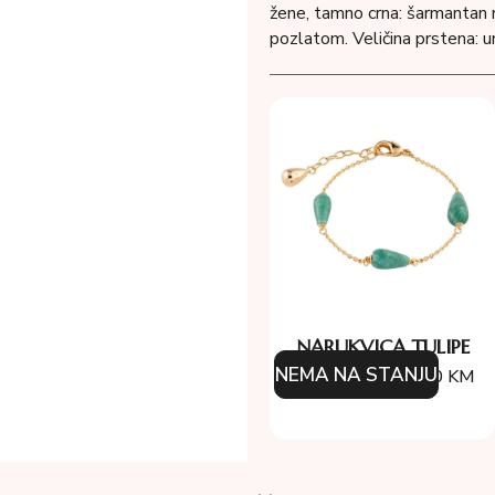
žene, tamno crna: šarmantan 
pozlatom. Veličina prstena: u
NARUKVICA TULIPE
NEMA NA STANJU
134.00
KM
120.60
KM