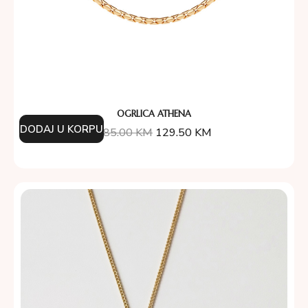
OGRLICA ATHENA
DODAJ U KORPU
185.00
KM
129.50
KM