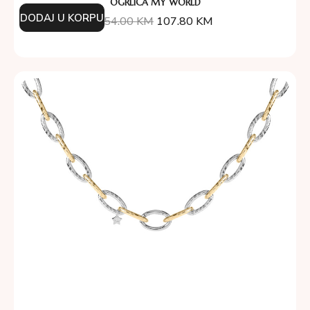
OGRLICA MY WORLD
DODAJ U KORPU
154.00
KM
107.80
KM