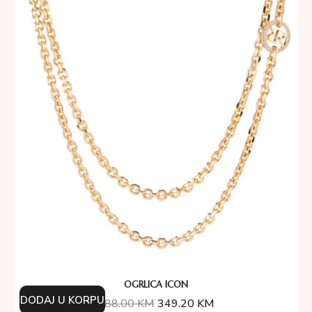
OGRLICA ICON
DODAJ U KORPU
388.00
KM
349.20
KM