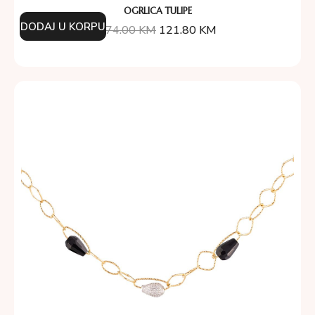
OGRLICA TULIPE
DODAJ U KORPU
174.00
KM
121.80
KM