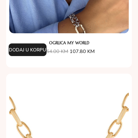
OGRLICA MY WORLD
DODAJ U KORPU
154.00
KM
107.80
KM