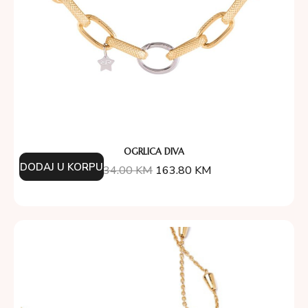
OGRLICA DIVA
DODAJ U KORPU
234.00
KM
163.80
KM