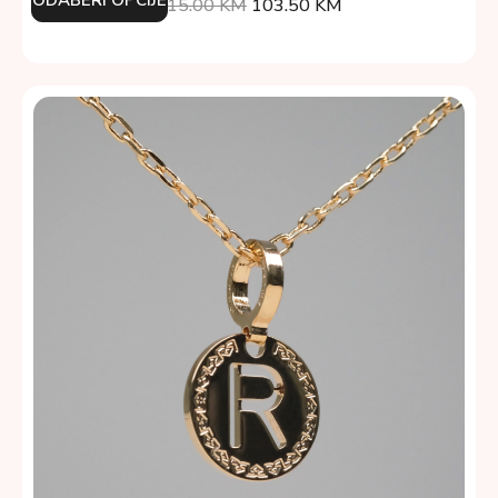
115.00
KM
103.50
KM