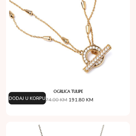
OGRLICA TULIPE
DODAJ U KORPU
274.00
KM
191.80
KM