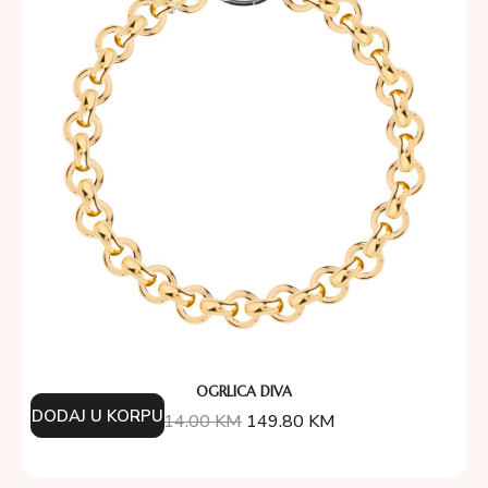
OGRLICA DIVA
DODAJ U KORPU
214.00
KM
149.80
KM