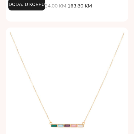
DODAJ U KORPU
234.00
KM
163.80
KM