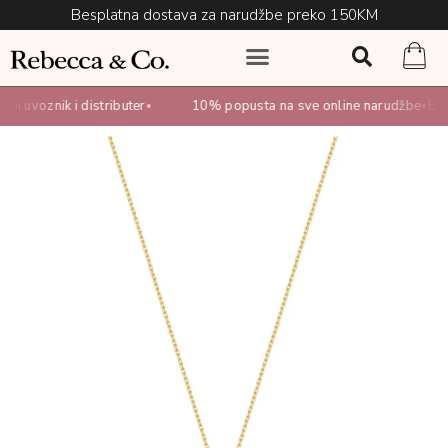
Besplatna dostava za narudžbe preko 150KM
 uvoznik i distributer
10% popusta na sve online narudžbe
Bespl
•
•