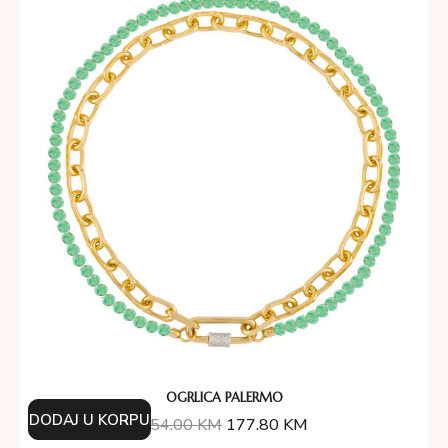
OGRLICA PALERMO
DODAJ U KORPU
254.00
KM
177.80
KM