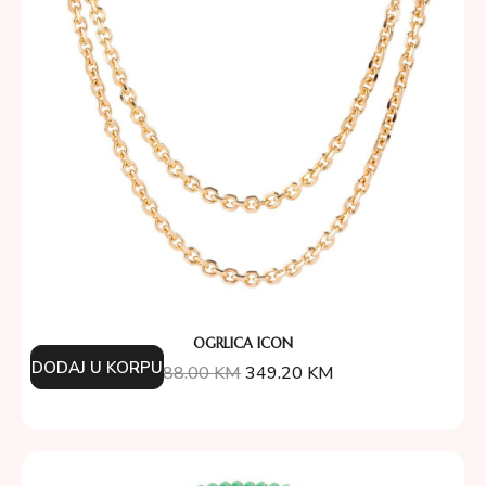
OGRLICA ICON
DODAJ U KORPU
388.00
KM
349.20
KM