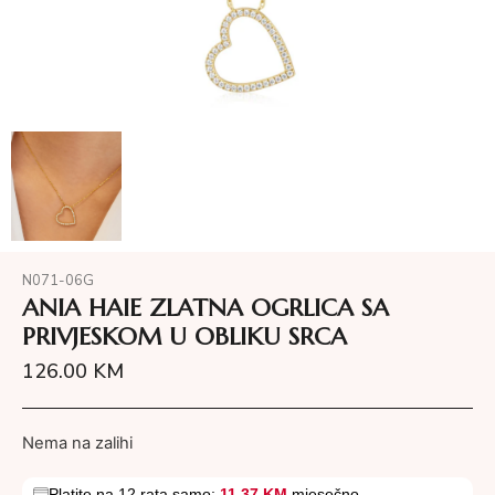
N071-06G
ANIA HAIE ZLATNA OGRLICA SA
PRIVJESKOM U OBLIKU SRCA
126.00
KM
Nema na zalihi
Platite na 12 rata samo:
11.37 KM
mjesečno.