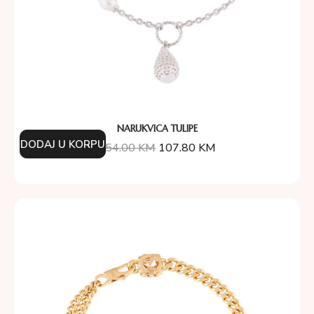
NARUKVICA TULIPE
DODAJ U KORPU
154.00
KM
107.80
KM