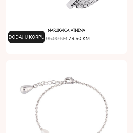
NARUKVICA ATHENA
DODAJ U KORPU
105.00
KM
73.50
KM