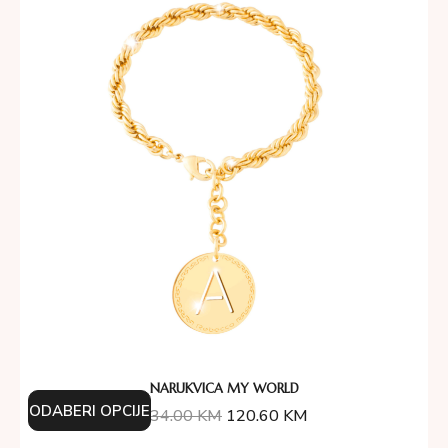
NARUKVICA MY WORLD
ODABERI OPCIJE
134.00
KM
120.60
KM