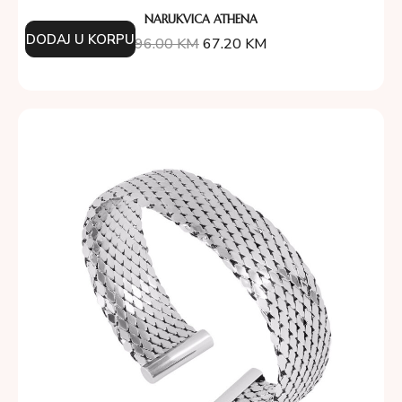
NARUKVICA ATHENA
DODAJ U KORPU
96.00
KM
67.20
KM