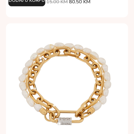
DODAJ U KORPU
115.00
KM
80.50
KM