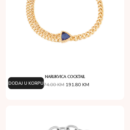
NARUKVICA COCKTAIL
DODAJ U KORPU
274.00
KM
191.80
KM