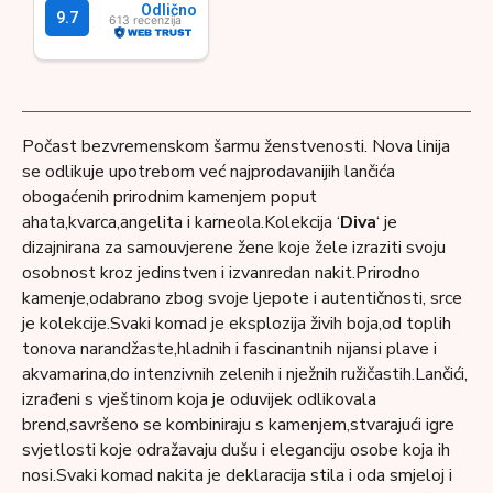
Počast bezvremenskom šarmu ženstvenosti. Nova linija
se odlikuje upotrebom već najprodavanijih lančića
obogaćenih prirodnim kamenjem poput
ahata,kvarca,angelita i karneola.Kolekcija ‘
Diva
‘ je
dizajnirana za samouvjerene žene koje žele izraziti svoju
osobnost kroz jedinstven i izvanredan nakit.Prirodno
kamenje,odabrano zbog svoje ljepote i autentičnosti, srce
je kolekcije.Svaki komad je eksplozija živih boja,od toplih
tonova narandžaste,hladnih i fascinantnih nijansi plave i
akvamarina,do intenzivnih zelenih i nježnih ružičastih.Lančići,
izrađeni s vještinom koja je oduvijek odlikovala
brend,savršeno se kombiniraju s kamenjem,stvarajući igre
svjetlosti koje odražavaju dušu i eleganciju osobe koja ih
nosi.Svaki komad nakita je deklaracija stila i oda smjeloj i