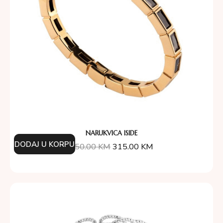
NARUKVICA ISIDE
DODAJ U KORPU
450.00
KM
315.00
KM