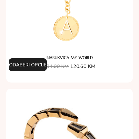
NARUKVICA MY WORLD
ODABERI OPCIJE
134.00
KM
120.60
KM