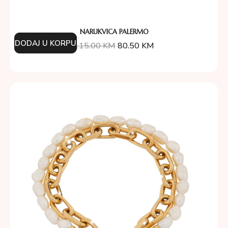
NARUKVICA PALERMO
DODAJ U KORPU
115.00
KM
80.50
KM