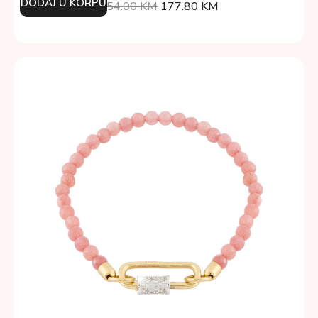
DODAJ U KORPU
254.00
KM
177.80
KM