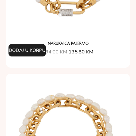
NARUKVICA PALERMO
DODAJ U KORPU
194.00
KM
135.80
KM