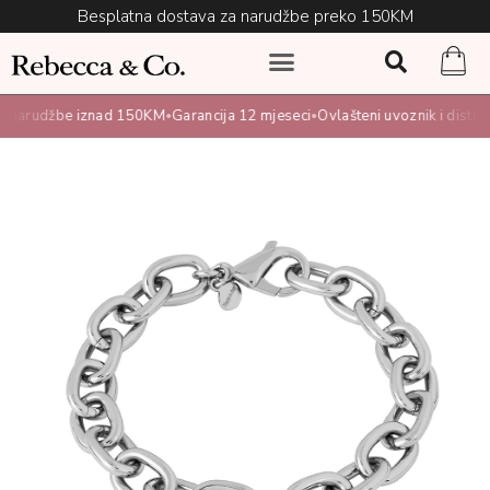
Besplatna dostava za narudžbe preko 150KM
narudžbe iznad 150KM
Garancija 12 mjeseci
Ovlašteni uvoznik i distribut
•
•