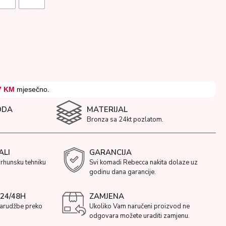
7 KM
mjesečno.
ODA
MATERIJAL
Bronza sa 24kt pozlatom.
ALI
GARANCIJA
vrhunsku tehniku
Svi komadi Rebecca nakita dolaze uz
godinu dana garancije.
24/48H
ZAMJENA
narudžbe preko
Ukoliko Vam naručeni proizvod ne
odgovara možete uraditi zamjenu.