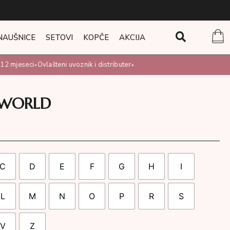
NAUŠNICE
SETOVI
KOPČE
AKCIJA
 mjeseci
Ovlašteni uvoznik i distributer
•
•
 WORLD
C
D
E
F
G
H
I
L
M
N
O
P
R
S
V
Z