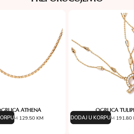
GRLICA ATHENA
OGRLICA TULIP
KORPU
DODAJ U KORPU
5.00
KM
129.50
KM
274.00
KM
191.80