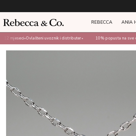
REBECCA
ANIA 
12 mjeseci
Ovlašteni uvoznik i distributer
10% popusta na sve onl
•
•