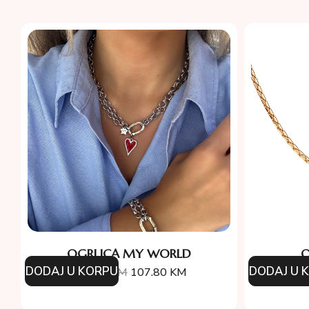
OGRLICA MY WORLD
O
DODAJ U KORPU
DODAJ U 
154.00
KM
107.80
KM
18