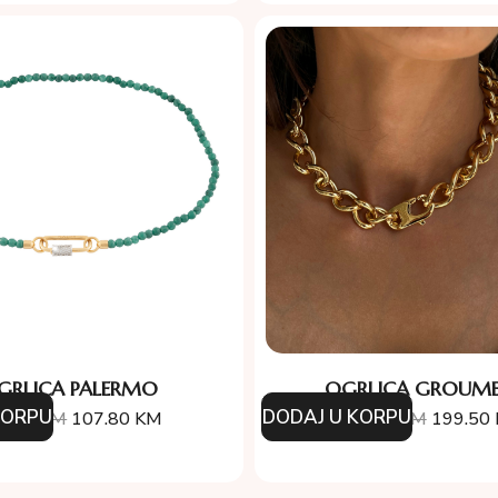
GRLICA PALERMO
OGRLICA GROUME
KORPU
DODAJ U KORPU
4.00
KM
107.80
KM
388.00
KM
199.50