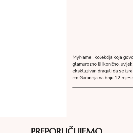
MyName , kolekcija koja govo
glamurozno ili ikonično, uvij
ekskluzivan dragulj da se izraz
cm Garancija na boju 12 mjese
PREPORUČUJEMO