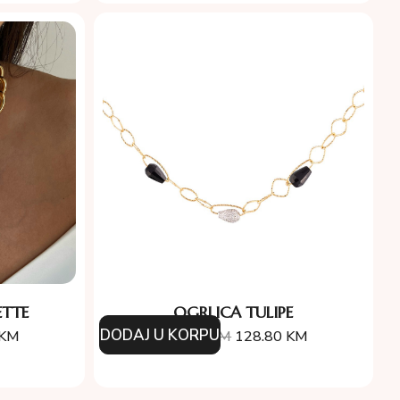
TTE
OGRLICA TULIPE
DODAJ U KORPU
KM
184.00
KM
128.80
KM