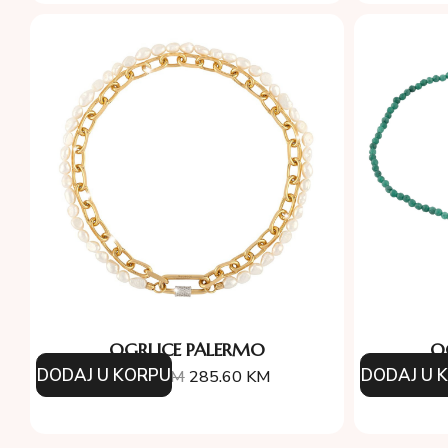
OGRLICE PALERMO
O
DODAJ U KORPU
DODAJ U 
408.00
KM
285.60
KM
15