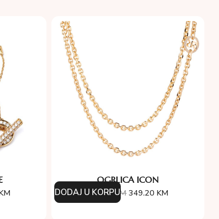
E
OGRLICA ICON
DODAJ U KORPU
KM
388.00
KM
349.20
KM