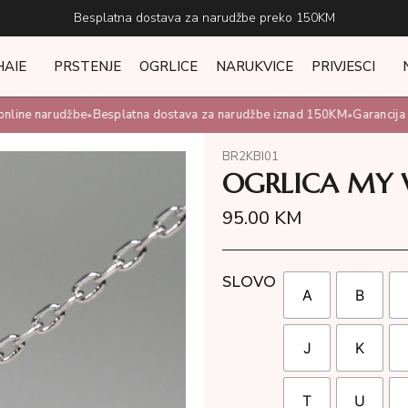
Besplatna dostava za narudžbe preko 150KM
HAIE
PRSTENJE
OGRLICE
NARUKVICE
PRIVJESCI
ine narudžbe
Besplatna dostava za narudžbe iznad 150KM
Garancija 12
•
•
BR2KBI01
OGRLICA MY
95.00
KM
SLOVO
A
B
J
K
T
U