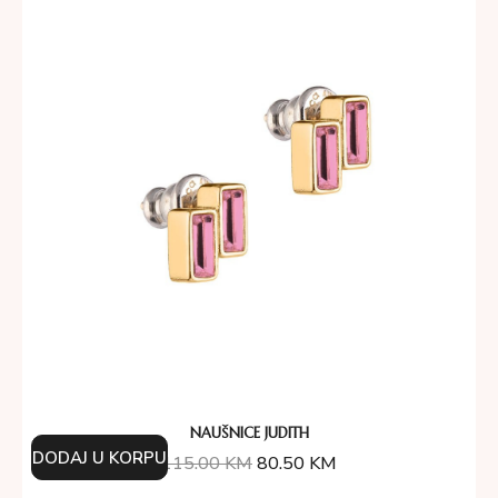
NAUŠNICE JUDITH
DODAJ U KORPU
115.00
KM
80.50
KM