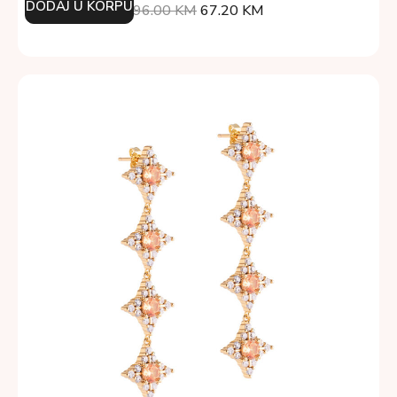
DODAJ U KORPU
96.00
KM
67.20
KM