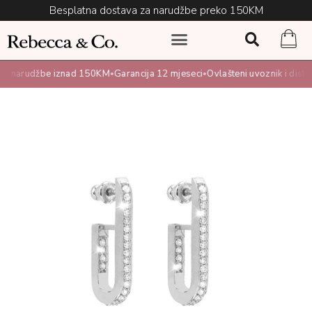
Besplatna dostava za narudžbe preko 150KM
a narudžbe iznad 150KM
Garancija 12 mjeseci
Ovlašteni uvoznik i distrib
•
•