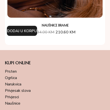
NAUŠNICE BRAME
DODAJ U KORPU
234.00
KM
210.60
KM
KUPI ONLINE
Prsten
Ogrlica
Narukvica
Privjesak slova
Privjesci
Naušnice