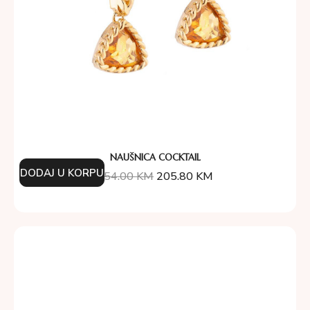
NAUŠNICA COCKTAIL
DODAJ U KORPU
254.00
KM
205.80
KM