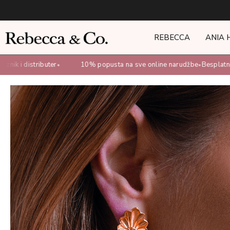
REBECCA
ANIA 
nik i distributer
10% popusta na sve online narudžbe
Besplatna 
•
•