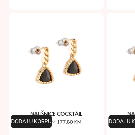
NAUŠNICE COCKTAIL
NA
DODAJ U KORPU
DODAJ U 
254.00
KM
177.80
KM
25