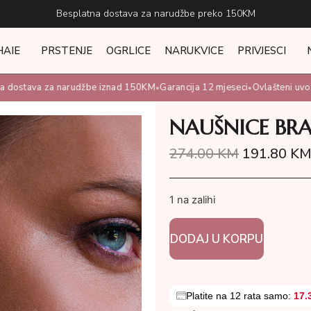
Besplatna dostava za narudžbe preko 150KM
HAIE
PRSTENJE
OGRLICE
NARUKVICE
PRIVJESCI
dostava za narudžbe iznad 150KM
Garancija 12 mjeseci
Ovlašteni uvoznik
•
•
NAUŠNICE BR
274.00
KM
191.80
K
1 na zalihi
DODAJ U KORPU
Platite na 12 rata samo:
17.