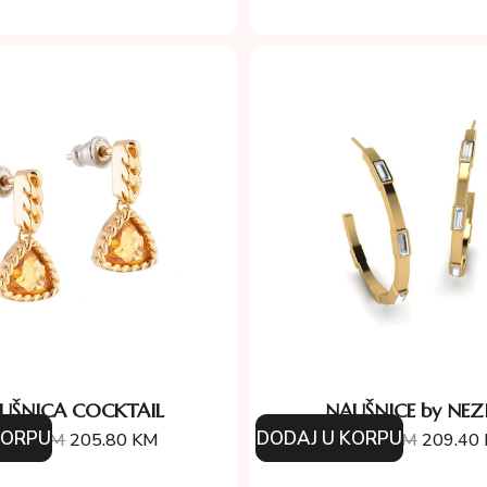
UŠNICA COCKTAIL
NAUŠNICE by NEZ
KORPU
DODAJ U KORPU
4.00
KM
205.80
KM
349.00
KM
209.40