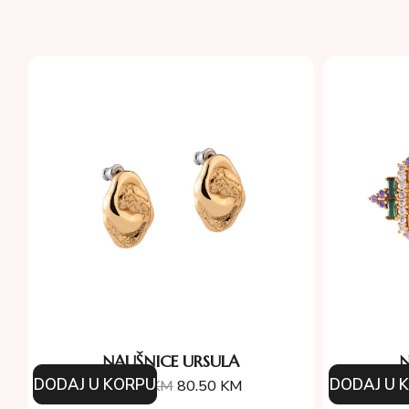
NAUŠNICE URSULA
N
DODAJ U KORPU
DODAJ U 
115.00
KM
80.50
KM
1