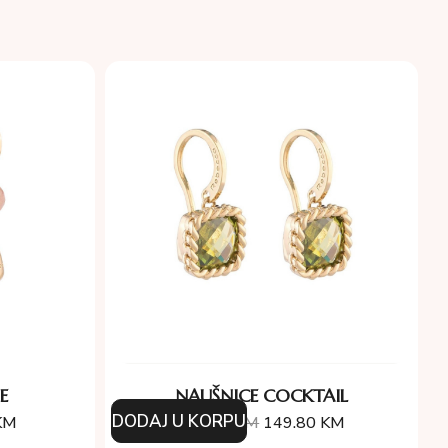
E
NAUŠNICE COCKTAIL
DODAJ U KORPU
KM
214.00
KM
149.80
KM