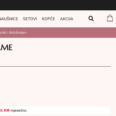
NAUŠNICE
SETOVI
KOPČE
AKCIJA
 i distributer
•
AME
M
31 KM
mjesečno.