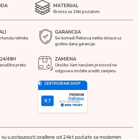
ODA
MATERIJAL
Bronza sa 24kt pozlatom.
ALI
GARANCIJA
vrhunsku tehniku
Svi komadi Rebecca nakita dolaze uz
godinu dana garancije.
24/48H
ZAMJENA
narudžbe preko
Ukoliko Vam naručeni proizvod ne
odgovara možete uraditi zamjenu.
” su u potpunosti izrađene od 24kt pozlate sa modernim