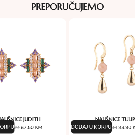
PREPORUČUJEMO
AUŠNICE JUDITH
NAUŠNICE TULIP
KORPU
DODAJ U KORPU
25.00
KM
87.50
KM
134.00
KM
93.80