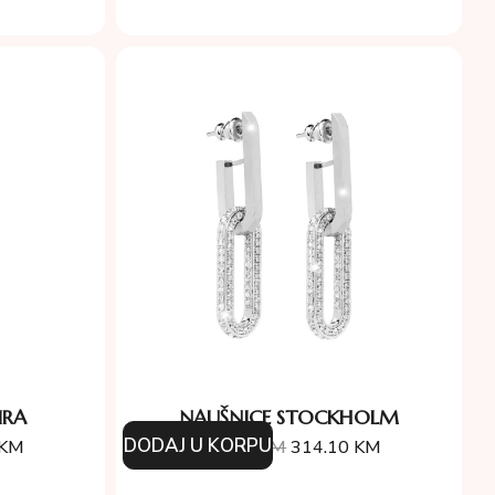
IRA
NAUŠNICE STOCKHOLM
DODAJ U KORPU
KM
349.00
KM
314.10
KM