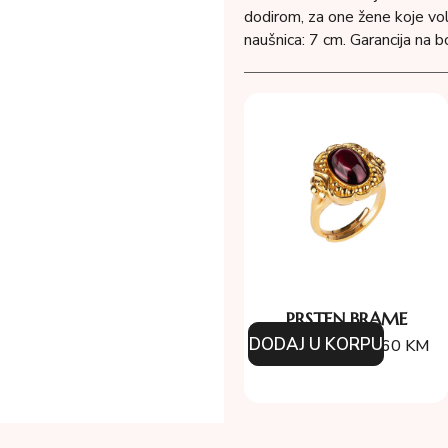
dodirom, za one žene koje vol
naušnica: 7 cm. Garancija na b
PRSTEN BRAME
DODAJ U KORPU
174.00
KM
156.60
KM