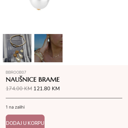
BBROOB07
NAUŠNICE BRAME
174.00
KM
121.80
KM
1 na zalihi
DODAJ U KORPU