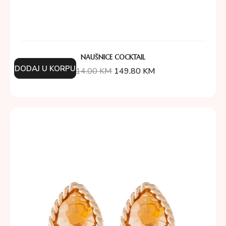
NAUŠNICE COCKTAIL
DODAJ U KORPU
214.00
KM
149.80
KM