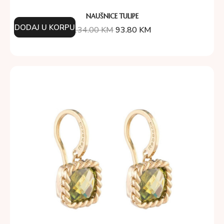
NAUŠNICE TULIPE
DODAJ U KORPU
134.00
KM
93.80
KM