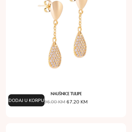
NAUŠNICE TULIPE
DODAJ U KORPU
96.00
KM
67.20
KM