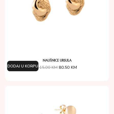
NAUŠNICE URSULA
DODAJ U KORPU
115.00
KM
80.50
KM