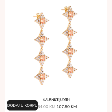
NAUŠNICE JUDITH
DODAJ U KORPU
154.00
KM
107.80
KM