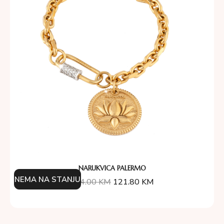
NARUKVICA PALERMO
NEMA NA STANJU
174.00
KM
121.80
KM