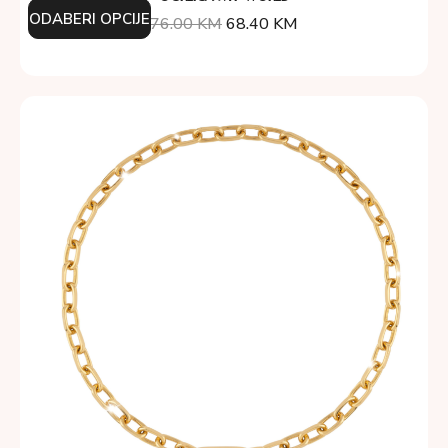
ODABERI OPCIJE
76.00
KM
68.40
KM