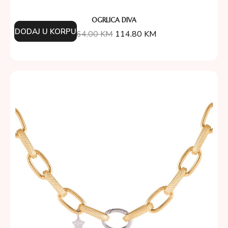
OGRLICA DIVA
DODAJ U KORPU
164.00
KM
114.80
KM