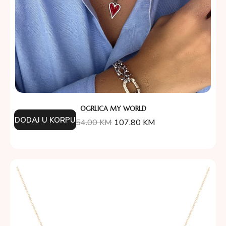
OGRLICA MY WORLD
DODAJ U KORPU
154.00
KM
107.80
KM