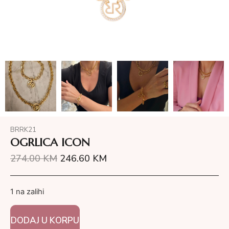
BRRK21
OGRLICA ICON
274.00
KM
246.60
KM
1 na zalihi
DODAJ U KORPU