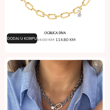
OGRLICA DIVA
DODAJ U KORPU
164.00
KM
114.80
KM