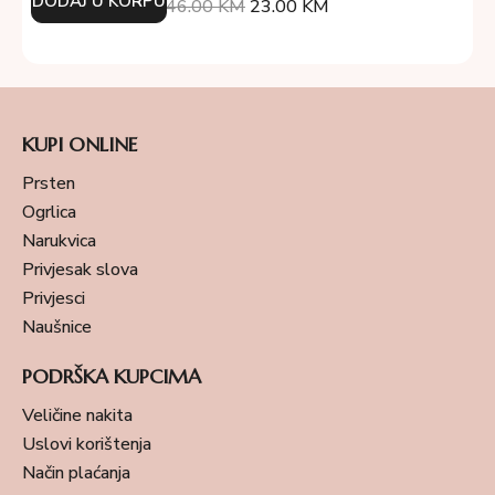
DODAJ U KORPU
46.00
KM
23.00
KM
KUPI ONLINE
Prsten
Ogrlica
Narukvica
Privjesak slova
Privjesci
Naušnice
PODRŠKA KUPCIMA
Veličine nakita
Uslovi korištenja
Način plaćanja