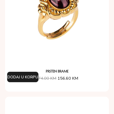
PRSTEN BRAME
DODAJ U KORPU
174.00
KM
156.60
KM