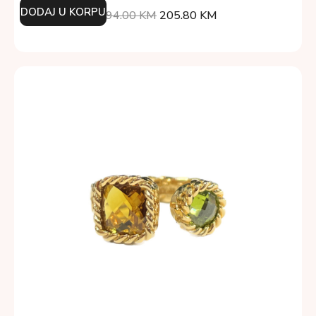
DODAJ U KORPU
294.00
KM
205.80
KM