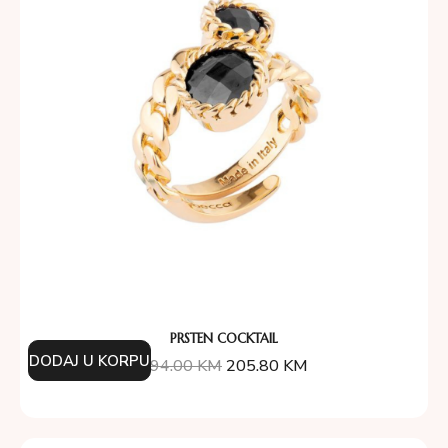
PRSTEN COCKTAIL
DODAJ U KORPU
294.00
KM
205.80
KM