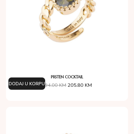
PRSTEN COCKTAIL
DODAJ U KORPU
294.00
KM
205.80
KM