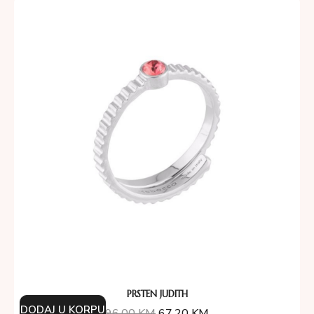
PRSTEN JUDITH
DODAJ U KORPU
96.00
KM
67.20
KM