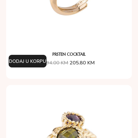
PRSTEN COCKTAIL
DODAJ U KORPU
294.00
KM
205.80
KM