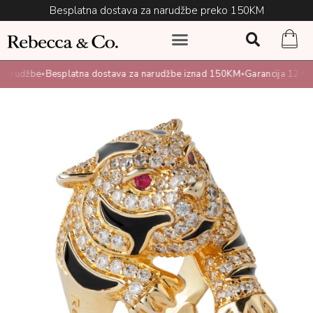
Besplatna dostava za narudžbe preko 150KM
arudžbe
Besplatna dostava za narudžbe iznad 150KM
Garancija 12 mjes
•
•