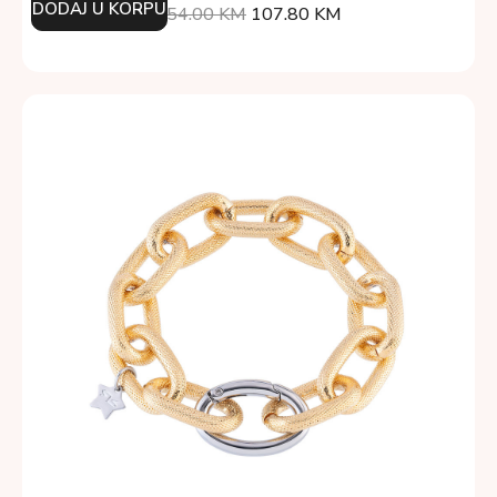
DODAJ U KORPU
154.00
KM
107.80
KM