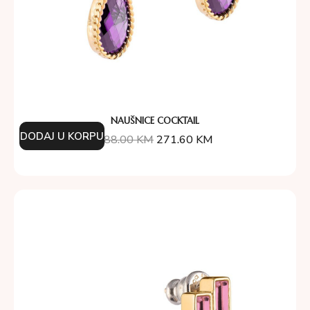
NAUŠNICE COCKTAIL
DODAJ U KORPU
388.00
KM
271.60
KM