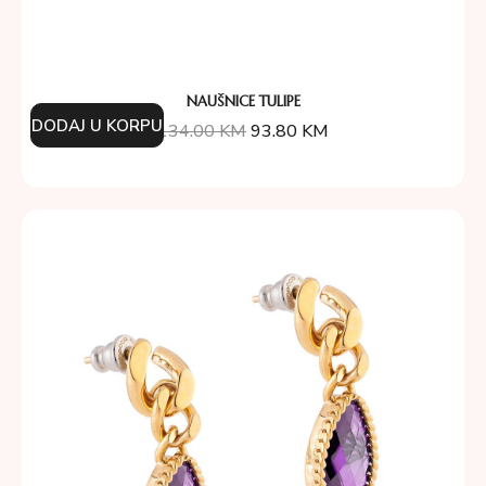
NAUŠNICE TULIPE
DODAJ U KORPU
134.00
KM
93.80
KM