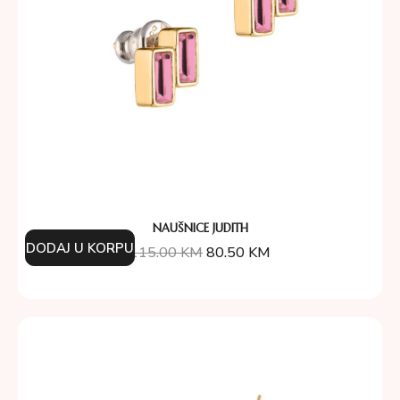
NAUŠNICE JUDITH
DODAJ U KORPU
115.00
KM
80.50
KM