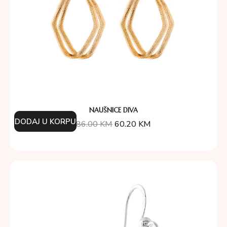
NAUŠNICE DIVA
DODAJ U KORPU
86.00
KM
60.20
KM