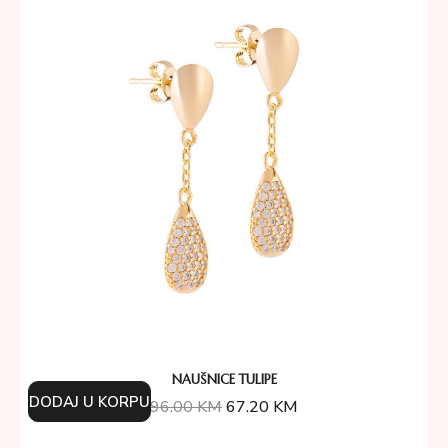
NAUŠNICE TULIPE
DODAJ U KORPU
96.00
KM
67.20
KM