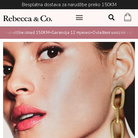
Besplatna dostava za narudžbe preko 150KM
a narudžbe iznad 150KM
Garancija 12 mjeseci
Ovlašteni uvoznik i distrib
•
•