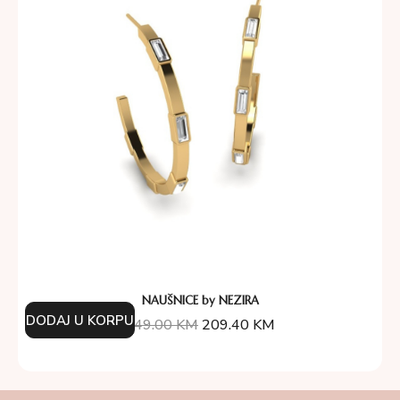
NAUŠNICE by NEZIRA
DODAJ U KORPU
349.00
KM
209.40
KM