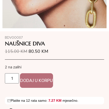
BDVOOO07
NAUŠNICE DIVA
115.00
KM
80.50
KM
2 na zalihi
DODAJ U KORPU
Platite na 12 rata samo:
7.27 KM
mjesečno.